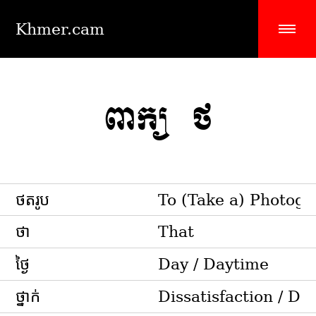
Khmer.cam
ពាក្យ ថ
ថតរូប
To (Take a) Photog
ថា
That
ថ្ងៃ
Day / Daytime
ថ្នាក់
Dissatisfaction / Di