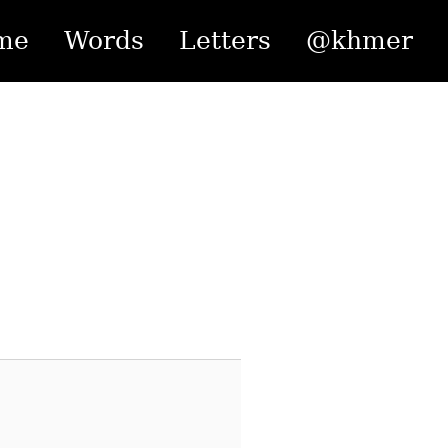
me
Words
Letters
@khmer