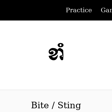
Practice
Ga
ខាំ
Bite / Sting