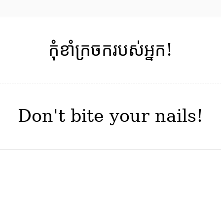
កុំ
ខាំ
ក្រចក
របស់
អ្នក
​!
Don't bite your nails!